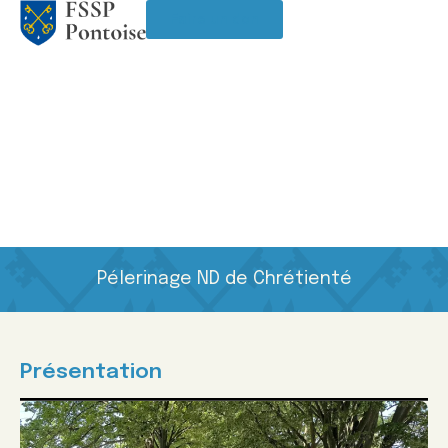
Faire un don
Pélerinage ND de Chrétienté
Présentation