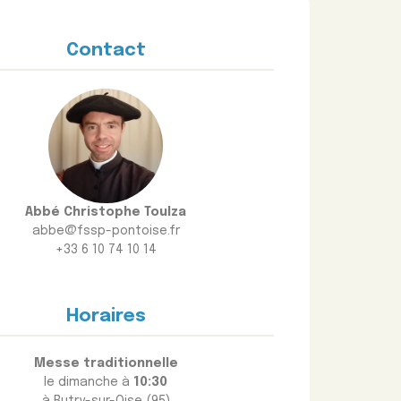
Contact
Abbé Christophe Toulza
abbe@fssp-pontoise.fr
+33 6 10 74 10 14
Horaires
Messe traditionnelle
le dimanche à
10:30
à Butry-sur-Oise (95)