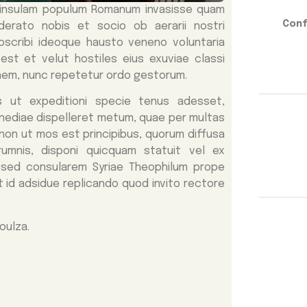
 insulam populum Romanum invasisse quam
Conf
erato nobis et socio ob aerarii nostri
roscribi ideoque hausto veneno voluntaria
est et velut hostiles eius exuviae classi
nem, nunc repetetur ordo gestorum.
s ut expeditioni specie tenus adesset,
 inediae dispelleret metum, quae per multas
 non ut mos est principibus, quorum diffusa
umnis, disponi quicquam statuit vel ex
s, sed consularem Syriae Theophilum prope
 id adsidue replicando quod invito rectore
oulza.