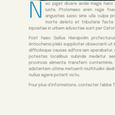
N
ec piget dicere avide magis hanc
iuste. Ptolomaeo enim rege foed
angustias iusso sine ulla culpa p
morte deleto et tributaria facta 
inpositae in urbem advectae sunt per Cato
Post haec Gallus Hierapolim profecturu
Antiochensi plebi suppliciter obsecranti ut
difficilisque causas adfore iam sperabatur,
potestas localibus subinde medetur aer
provinciis alimenta transferri contermini
adstantem ultima metuenti multitudini dedit
nullus egere poterit victu.
Pour plus d’informations, contacter l’abbé T