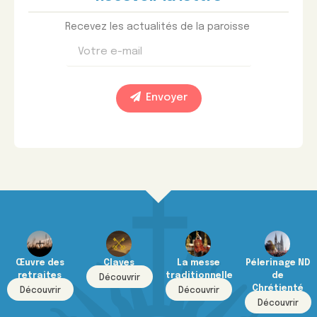
Recevez les actualités de la paroisse
Envoyer
Œuvre des
Claves
La messe
Pélerinage ND
retraites
traditionnelle
de
Découvrir
Chrétienté
Découvrir
Découvrir
Découvrir